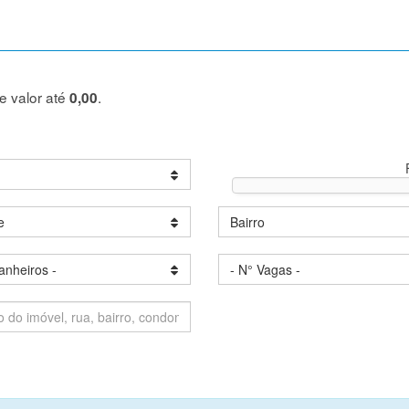
de valor até
.
0,00
e
Bairro
anheiros -
- N° Vagas -