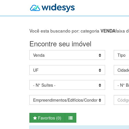
Você esta buscando por: categoria
faixa 
VENDA
Encontre seu imóvel
Venda
Tipo
UF
Cidad
- N° Suítes -
- N° B
Empreendimentos/Edifícios/Condomínios
Favoritos (
0
)