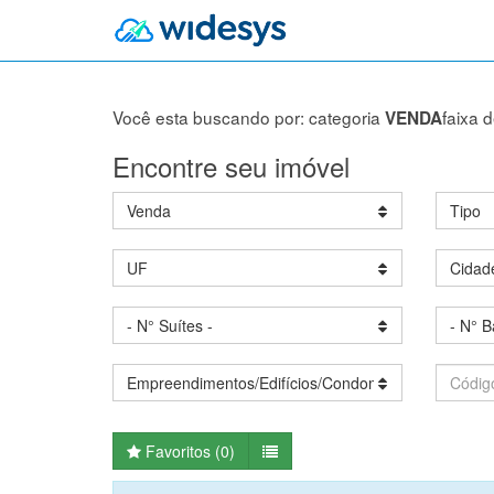
Você esta buscando por: categoria
faixa 
VENDA
Encontre seu imóvel
Venda
Tipo
UF
Cidad
- N° Suítes -
- N° B
Empreendimentos/Edifícios/Condomínios
Favoritos (
0
)