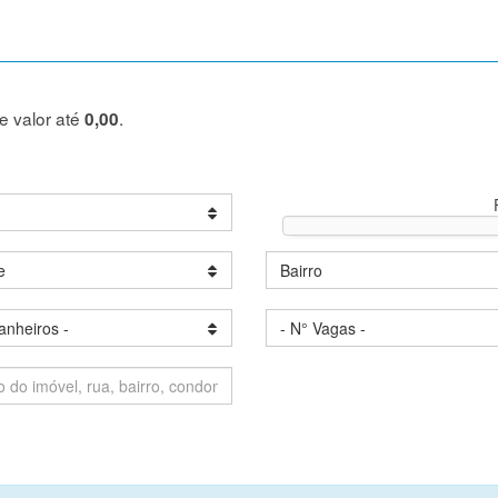
de valor até
.
0,00
e
Bairro
anheiros -
- N° Vagas -